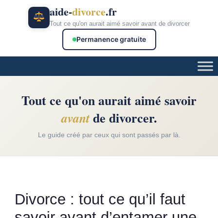
Aller
aide-
divorce
.fr
au
Tout ce qu'on aurait aimé savoir avant de divorcer
contenu
Permanence gratuite
Tout ce qu'on aurait aimé savoir
de divorcer.
avant
Le guide créé par ceux qui sont passés par là.
Divorce : tout ce qu’il faut
savoir avant d’entamer une