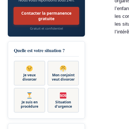
organi
l’enfa
Contacter la permanence
les co
gratuite
les si
Gratuit et confidentiel
l’intér
Quelle est votre situation ?
Je veux
Mon conjoint
divorcer
veut divorcer
Je suis en
Situation
procédure
d'urgence