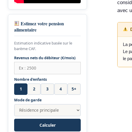
consid
avec u
Estimez votre pension
alimentaire
Estimation indicative basée sur le
La p
barème CAF.
Le p
Revenus nets du débiteur (€/mois)
le p
Nombre d'enfants
1
2
3
4
5+
Mode de garde
Calculer