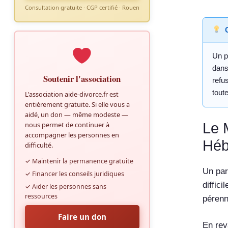
Consultation gratuite · CGP certifié · Rouen
Un p
dans
Soutenir l'association
refu
tout
L'association aide-divorce.fr est
entièrement gratuite. Si elle vous a
aidé, un don — même modeste —
Le 
nous permet de continuer à
accompagner les personnes en
Héb
difficulté.
✓ Maintenir la permanence gratuite
Un par
✓ Financer les conseils juridiques
diffic
✓ Aider les personnes sans
ressources
pérenn
Faire un don
En rev