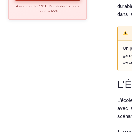
durabl
Association loi 1901 · Don déductible des
impôts à 66 %
dans l
Un p
garde
de c
L’É
L’écol
avec l
scénar