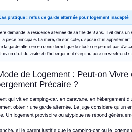
Cas pratique : refus de garde alternée pour logement inadapté
ère demande la résidence alternée de sa fille de 9 ans. Il vit dans un 
 la pièce principale. La mère, de son côté, dispose d’un appartement
se la garde alternée en considérant que le studio ne permet pas d’accue
efois un droit de visite et d’hébergement élargi au père un week-end s
Mode de Logement : Peut-on Vivre
ergement Précaire ?
ent qui vit en camping-car, en caravane, en hébergement d’
ilement obtenir une garde alternée. Le juge considère qu’un en
e. Un logement provisoire ou atypique ne répond généraleme
anche, si le parent justifie que le camping-car ou le logeme