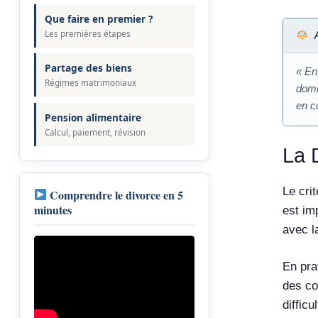
Que faire en premier ?
Les premières étapes
Partage des biens
« En
Régimes matrimoniaux
domi
en c
Pension alimentaire
Calcul, paiement, révision
La 
Le cri
Comprendre le divorce en 5
minutes
est im
avec la
En pra
des co
diffic