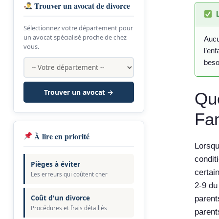
Trouver un avocat de divorce
Sélectionnez votre département pour
un avocat spécialisé proche de chez
Aucu
vous.
l’en
beso
Trouver un avocat →
Que
Fam
À lire en priorité
Lorsqu
condit
Pièges à éviter
certain
Les erreurs qui coûtent cher
2-9 du
Coût d'un divorce
parent
Procédures et frais détaillés
parent