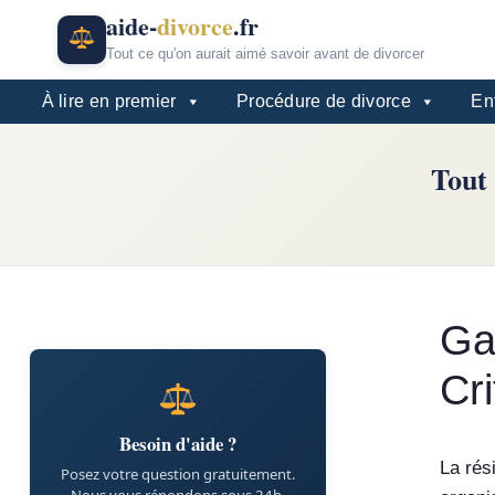
Aller
aide-
divorce
.fr
au
Tout ce qu'on aurait aimé savoir avant de divorcer
contenu
À lire en premier
Procédure de divorce
Enf
Tout 
Ga
Cr
Besoin d'aide ?
La rés
Posez votre question gratuitement.
Nous vous répondons sous 24h.