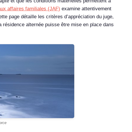
pté et que les conditions matérielles permettent à
aux affaires familiales (JAF)
examine attentivement
ette page détaille les critères d’appréciation du juge,
la résidence alternée puisse être mise en place dans
orce