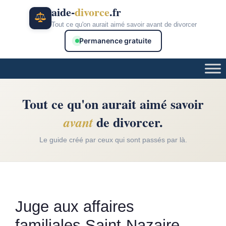
Aller
aide-
divorce
.fr
au
Tout ce qu'on aurait aimé savoir avant de divorcer
contenu
Permanence gratuite
Tout ce qu'on aurait aimé savoir
de divorcer.
avant
Le guide créé par ceux qui sont passés par là.
Juge aux affaires
familiales Saint-Nazaire