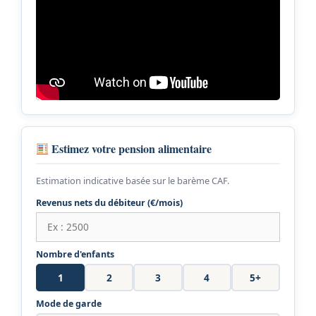
Estimez votre pension alimentaire
Estimation indicative basée sur le barème CAF.
Revenus nets du débiteur (€/mois)
Nombre d'enfants
1
2
3
4
5+
Mode de garde